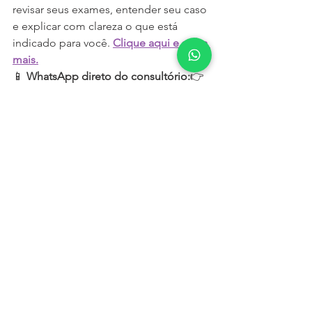
revisar seus exames, entender seu caso 
e explicar com clareza o que está 
indicado para você. 
Clique aqui e saiba 
mais.
📱 
WhatsApp direto do consultório:
👉 
(49) 3361-9561
Cuidar de você não é um luxo. É o 
primeiro passo para continuar 
cuidando do que é seu.
Ver tudo
Posts recentes