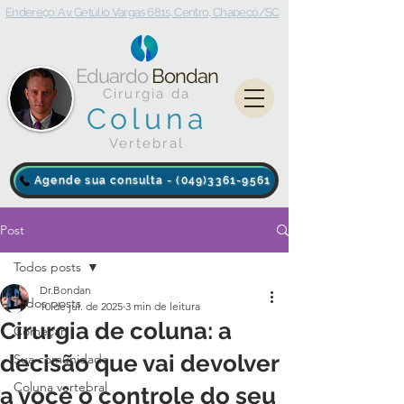
Endereço: Av. Getúlio Vargas 681s, Centro, Chapecó/SC
Eduardo
Bondan
Cirurgia da
Coluna
Vertebral
Agende sua consulta - (049)3361-9561
Post
Todos posts
Dr.Bondan
Todos posts
10 de jul. de 2025
3 min de leitura
Cirurgia de coluna: a
Começar
decisão que vai devolver
Sua comunidade
Coluna vertebral
a você o controle do seu