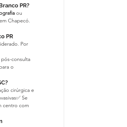
 Branco PR?
grafia
 ou 
o em Chapecó. 
co PR
siderado. Por 
pós-consulta 
para o 
SC?
ção cirúrgica e 
nvasivas✅ Se 
m centro com 
m 