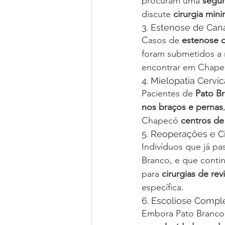
procuram uma 
segun
discute 
cirurgia min
3. Estenose de Can
Casos de 
estenose d
foram submetidos a m
encontrar em Chape
4. Mielopatia Cervic
Pacientes de 
Pato B
nos braços e pernas
Chapecó 
centros de
5. Reoperações e C
Indivíduos que já pa
Branco, e que cont
para 
cirurgias de re
específica.
6. Escoliose Compl
Embora Pato Branco 