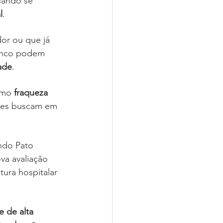
uando se 
l
.
or ou que já 
ranco podem 
ade
.
omo 
fraqueza 
zes buscam em 
ndo Pato 
a avaliação 
ura hospitalar 
e de alta 