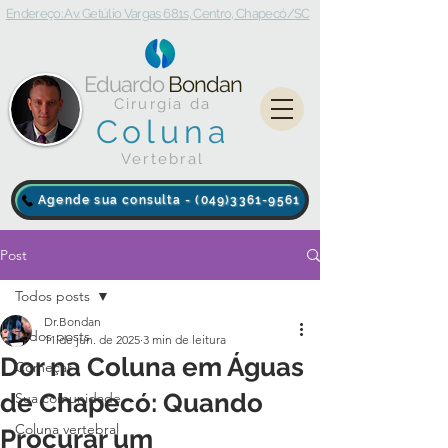
Endereço: Av. Getúlio Vargas 681s, Centro, Chapecó/SC
Eduardo
Bondan
Cirurgia da
Coluna
Vertebral
Agende sua consulta - (049)3361-9561
Post
Todos posts
Dr.Bondan
Todos posts
11 de jun. de 2025
3 min de leitura
Dor na Coluna em Águas
Começar
de Chapecó: Quando
Sua comunidade
Coluna vertebral
Procurar um