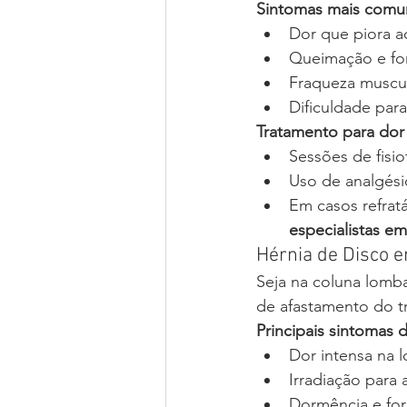
Sintomas mais comun
Dor que piora 
Queimação e fo
Fraqueza muscu
Dificuldade par
Tratamento para dor
Sessões de fisio
Uso de analgésic
Em casos refratá
especialistas e
Hérnia de Disco 
Seja na coluna lombar
de afastamento do tr
Principais sintomas 
Dor intensa na 
Irradiação para 
Dormência e fo