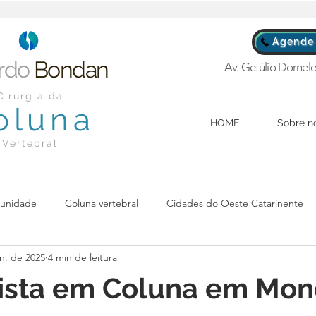
Agende 
rdo
Bondan
Av. Getúlio Dornele
Cirurgia da
oluna
HOME
Sobre n
Vertebral
unidade
Coluna vertebral
Cidades do Oeste Catarinente
un. de 2025
4 min de leitura
lista em Coluna em Mon