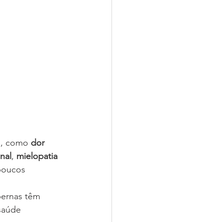
a, como 
dor 
nal
, 
mielopatia 
poucos 
pernas têm 
saúde 