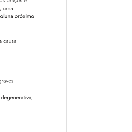
nos braços e 
, uma 
coluna próximo 
a causa 
graves
 degenerativa
, 