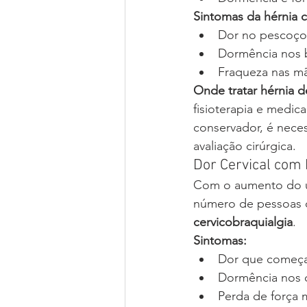
Sintomas da hérnia ce
Dor no pescoço
Dormência nos 
Fraqueza nas m
Onde tratar hérnia 
fisioterapia e medi
conservador, é neces
avaliação cirúrgica.
Dor Cervical com 
Com o aumento do u
número de pessoas
cervicobraquialgia
.
Sintomas:
Dor que começa 
Dormência nos
Perda de força 