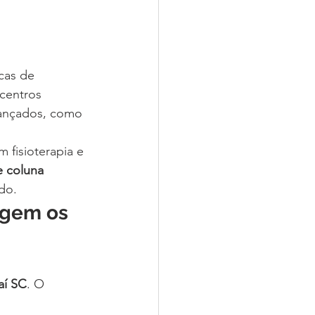
 
cas de 
centros 
ançados, como 
fisioterapia e 
e coluna 
do.
ngem os 
í SC
. O 