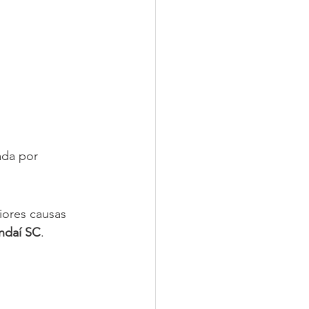
zada por 
ores causas 
daí SC
.