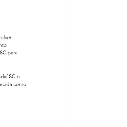
olver 
nto 
 SC
 para 
daí SC
 o 
ecida como 