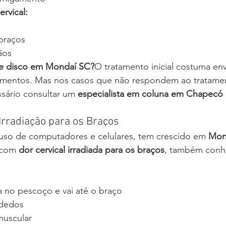
rvical:
braços
ãos
de disco em Mondaí SC?
O tratamento inicial costuma env
camentos. Mas nos casos que não respondem ao tratame
sário consultar um 
especialista em coluna em Chapecó
Irradiação para os Braços
so de computadores e celulares, tem crescido em 
Mon
 com 
dor cervical irradiada para os braços
, também conh
no pescoço e vai até o braço
 dedos
muscular