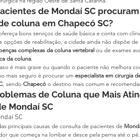
rúrgica na região Oeste de Santa Catarina.
pacientes de Mondaí SC procuram
de coluna em Chapecó SC?
ofereça bons serviços de saúde básica e conta com clíni
s opções de reabilitação, a cidade ainda não dispõe de 
oenças complexas da coluna vertebral
 ou de exames av
ca da coluna
.
aso é mais grave ou quando o paciente não melhora com 
o mais seguro é procurar um 
especialista em cirurgia d
C
, sendo 
Chapecó
 o destino mais comum e recomenda
Problemas de Coluna que Mais Ati
de Mondaí SC
ondaí SC
as principais causas de consulta de pacientes de 
Monda
dor que começa na lombar e desce pela perna até o pé.