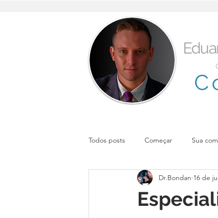
Edua
C
Todos posts
Começar
Sua com
Dr.Bondan
16 de j
Especia