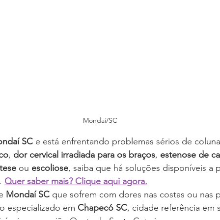
Mondaí/SC
ndaí SC
 e está enfrentando problemas sérios de colun
sco
, 
dor cervical irradiada para os braços
, 
estenose de ca
stese
 ou 
escoliose
, saiba que há soluções disponíveis a 
. 
Quer saber mais? Clique aqui agora.
e 
Mondaí SC
 que sofrem com dores nas costas ou nas 
o especializado em 
Chapecó SC
, cidade referência em 