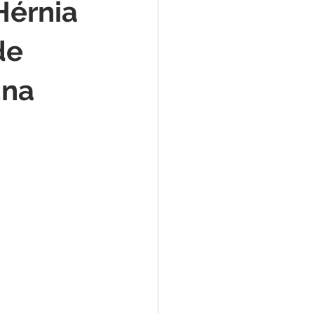
Hérnia
de
una