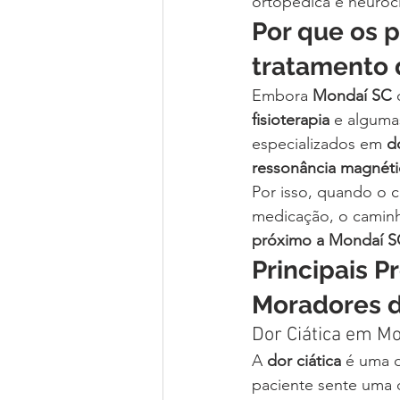
ortopédica e neuroci
Por que os 
tratamento 
Embora 
Mondaí SC
 
fisioterapia
 e alguma
especializados em 
d
ressonância magnéti
Por isso, quando o c
medicação, o caminh
próximo a Mondaí S
Principais 
Moradores 
Dor Ciática em M
A 
dor ciática
 é uma d
paciente sente uma 