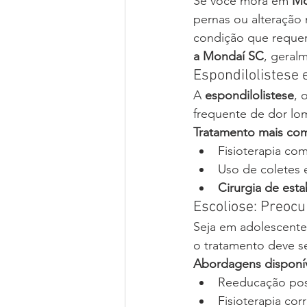
Se você mora em 
Mo
pernas ou alteração 
condição que requer
a Mondaí SC
, geral
Espondilolistese
A 
espondilolistese
, 
frequente de dor lo
Tratamento mais co
Fisioterapia co
Uso de coletes 
Cirurgia de est
Escoliose: Preoc
Seja em adolescent
o tratamento deve se
Abordagens disponív
Reeducação pos
Fisioterapia co