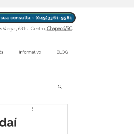
sua consulta - (049)3361-9561
s Vargas, 681s - Centro,
Chapecó/SC
ós
Informativo
BLOG
daí