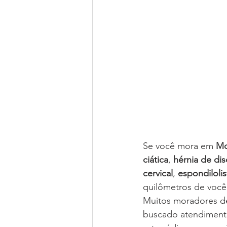
Se você mora em 
Mo
ciática
, 
hérnia de di
cervical
, 
espondiloli
quilômetros de você
Muitos moradores d
buscado atendiment