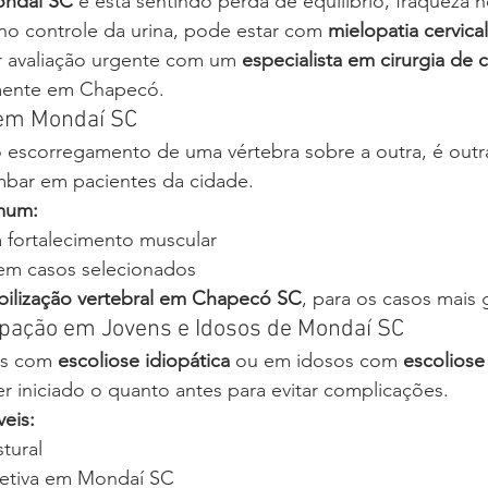
ndaí SC
 e está sentindo perda de equilíbrio, fraqueza 
no controle da urina, pode estar com 
mielopatia cervical
 avaliação urgente com um 
especialista em cirurgia de 
mente em Chapecó.
 em Mondaí SC
o escorregamento de uma vértebra sobre a outra, é outr
mbar em pacientes da cidade.
mum:
m fortalecimento muscular
em casos selecionados
abilização vertebral em Chapecó SC
, para os casos mais 
upação em Jovens e Idosos de Mondaí SC
es com 
escoliose idiopática
 ou em idosos com 
escoliose
r iniciado o quanto antes para evitar complicações.
eis:
tural
rretiva em Mondaí SC