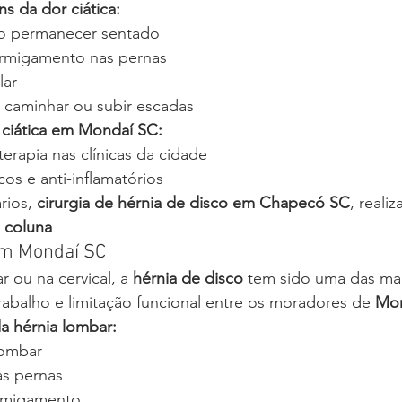
s da dor ciática:
ao permanecer sentado
rmigamento nas pernas
lar
a caminhar ou subir escadas
 ciática em Mondaí SC:
terapia nas clínicas da cidade
os e anti-inflamatórios
rios, 
cirurgia de hérnia de disco em Chapecó SC
, reali
m coluna
em Mondaí SC
 ou na cervical, a 
hérnia de disco
 tem sido uma das mai
abalho e limitação funcional entre os moradores de 
Mon
da hérnia lombar:
lombar
as pernas
rmigamento