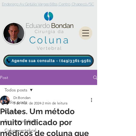
Endereço: Av. Getúlio Vargas 681s, Centro, Chapecó/SC
Eduardo
Bondan
Cirurgia da
Coluna
Vertebral
Agende sua consulta - (049)3361-9561
Post
Todos posts
Dr.Bondan
Todos posts
5 de mai. de 2024
2 min de leitura
Pilates. Um método
Começar
muito indicado por
Sua comunidade
Coluna vertebral
médicos de coluna que