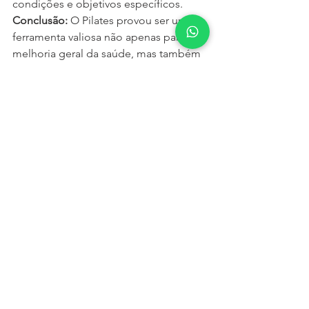
condições e objetivos específicos.
Conclusão:
 O Pilates provou ser uma 
ferramenta valiosa não apenas para a 
melhoria geral da saúde, mas também 
como um componente crítico na 
reabilitação e manutenção da saúde da 
coluna. Seja você um paciente em 
recuperação ou alguém interessado 
em fortalecer e proteger sua coluna, o 
Pilates oferece uma abordagem 
acessível e eficaz para cuidar de sua 
saúde vertebral.
Ver tudo
Posts recentes