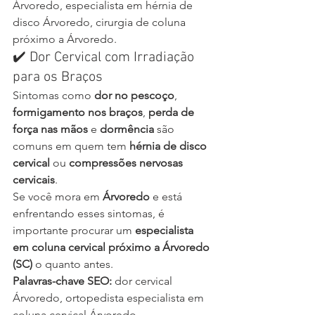
Árvoredo, especialista em hérnia de 
disco Árvoredo, cirurgia de coluna 
próximo a Árvoredo.
✔️ Dor Cervical com Irradiação 
para os Braços
Sintomas como 
dor no pescoço
, 
formigamento nos braços
, 
perda de 
força nas mãos
 e 
dormência
 são 
comuns em quem tem 
hérnia de disco 
cervical
 ou 
compressões nervosas 
cervicais
.
Se você mora em 
Árvoredo
 e está 
enfrentando esses sintomas, é 
importante procurar um 
especialista 
em coluna cervical próximo a Árvoredo 
(SC)
 o quanto antes.
Palavras-chave SEO:
 dor cervical 
Árvoredo, ortopedista especialista em 
coluna cervical Árvoredo.