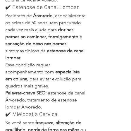
✔️ Estenose de Canal Lombar
Pacientes de 
Árvoredo
, especialmente 
os acima de 50 anos, têm procurado 
cada vez mais ajuda para 
dor nas 
pernas ao caminhar
, 
formigamento
 e 
sensação de peso nas pernas
, 
sintomas típicos da 
estenose de canal 
lombar
.
Essa condição requer 
acompanhamento com 
especialista 
em coluna
, para evitar evolução para 
quadros mais graves.
Palavras-chave SEO:
 estenose de canal 
Árvoredo, tratamento de estenose 
lombar Árvoredo.
✔️ Mielopatia Cervical
Se você sente 
fraqueza
, 
alteração de 
equilíbrio
, 
perda de força nas mãos
 ou 