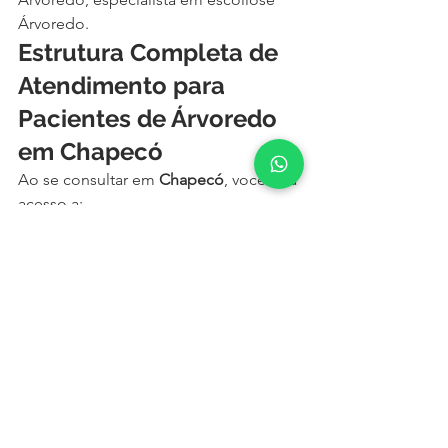
Árvoredo.
Estrutura Completa de 
Atendimento para 
Pacientes de Árvoredo 
em Chapecó
Ao se consultar em 
Chapecó
, você terá 
acesso a:
✅ 
Ressonância magnética e 
tomografia de alta resolução
✅ 
Exames 
neurológicos específicos para 
coluna
✅ 
Equipe de fisioterapia 
especializada em reabilitação de 
coluna
✅ 
Estúdios de pilates clínico
✅ 
Centros de bloqueio para alívio da 
dor
✅ 
Hospitais com estrutura 
completa para cirurgia de coluna
✅ 
Farmácias especializadas em produtos 