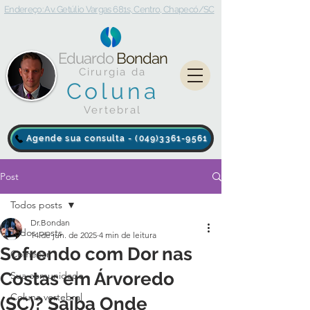
Endereço: Av. Getúlio Vargas 681s, Centro, Chapecó/SC
Eduardo
Bondan
Cirurgia da
Coluna
Vertebral
Agende sua consulta - (049)3361-9561
Post
Todos posts
Dr.Bondan
Todos posts
14 de jun. de 2025
4 min de leitura
Sofrendo com Dor nas
Começar
Costas em Árvoredo
Sua comunidade
Coluna vertebral
(SC)? Saiba Onde