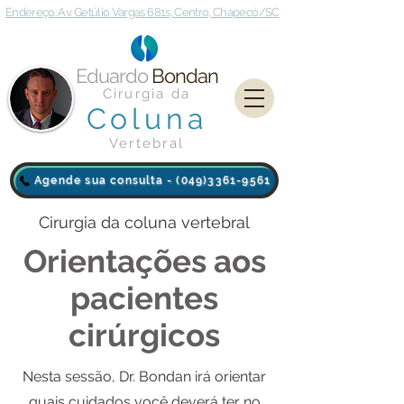
Endereço: Av. Getúlio Vargas 681s, Centro, Chapecó/SC
Eduardo
Bondan
Cirurgia da
Coluna
Vertebral
Agende sua consulta - (049)3361-9561
Cirurgia da coluna vertebral
Orientações aos
pacientes
cirúrgicos
Nesta sessão, Dr. Bondan irá orientar
quais cuidados você deverá ter no