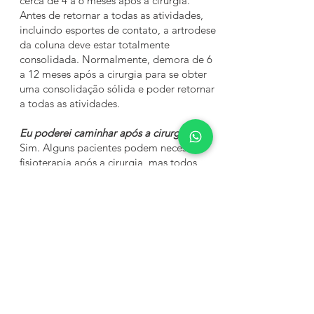
cerca de 4 a 6 meses após a cirurgia.
Antes de retornar a todas as atividades,
incluindo esportes de contato, a artrodese
da coluna deve estar totalmente
consolidada. Normalmente, demora de 6
a 12 meses após a cirurgia para se obter
uma consolidação sólida e poder retornar
a todas as atividades.
Eu poderei caminhar após a cirurgia?
Sim. Alguns pacientes podem necessitar
fisioterapia após a cirurgia, mas todos
deverão conseguir caminhar para poder
receber alta hospitalar.
Quando eu poderei retornar para a escola
após a cirurgia?
A maioria das crianças faltam entre 2 e 4
semanas de aula após a cirurgia.
Geralmente leva cerca de 4 semanas para
cirurgia cicatrizar o suficiente que permita
carregar sua mochila.