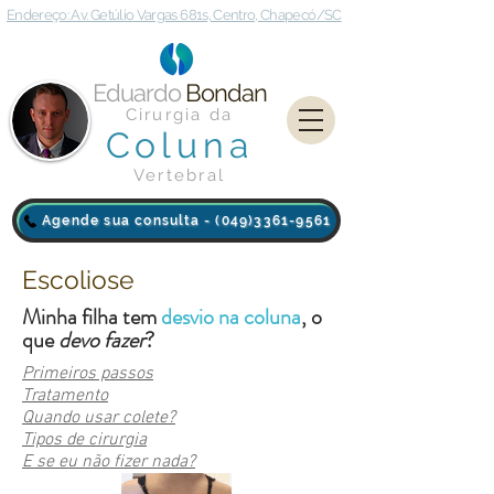
Endereço: Av. Getúlio Vargas 681s, Centro, Chapecó/SC
Eduardo
Bondan
Cirurgia da
Coluna
Vertebral
Agende sua consulta - (049)3361-9561
Escoliose
Minha filha tem
desvio na coluna
, o
que
devo fazer
?
Primeiros passos
Tratamento
Quando usar colete?
Tipos de cirurgia
E se eu não fizer nada?