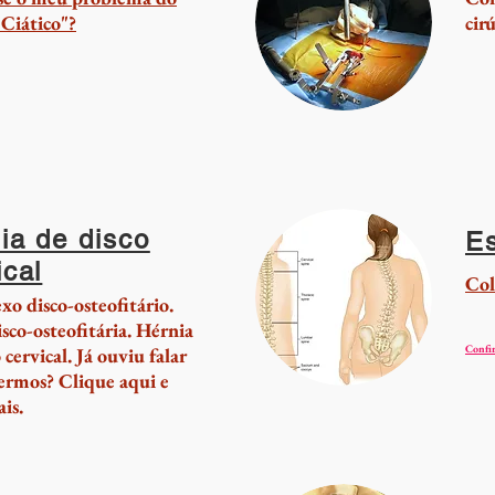
Ciático"?
cir
ia de disco
Es
ical
Col
o disco-osteofitário.
cli
isco-osteofitária. Hérnia
Confir
 cervical. Já ouviu falar
termos? Clique aqui e
is.