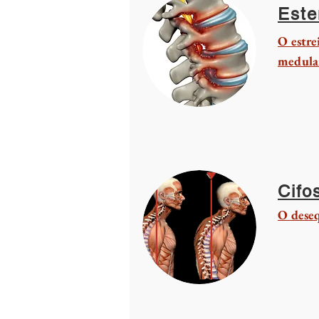
Este
O estre
medular
Cifo
O deseq