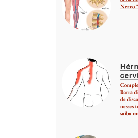
Nervo "
Hérn
cerv
Complex
Barra d
de disco
nesses 
saiba ma