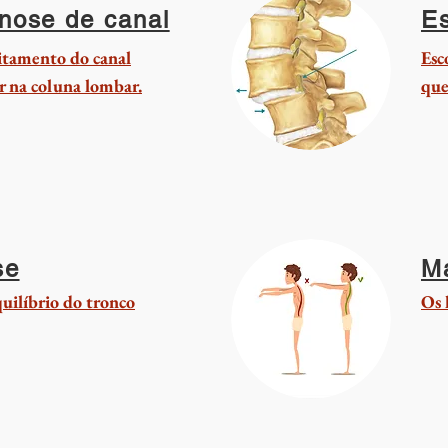
nose de canal
Es
itamento do canal
Esc
 na coluna lombar.
que
se
M
uilíbrio do tronco
Os 