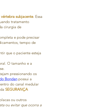
 vértebra subjacente
. Essa
 Quando tratamento
da cirurgia de
completa e pode precisar
edicamentos, tempo de
ntir que o paciente esteja
ebral. O tamanho e a
se.
stejam pressionando os
rdo Bondan
possui a
dentro do canal medular
 da
SEGURANÇA
 placas ou outros
eta
ou
evitar que ocorra a