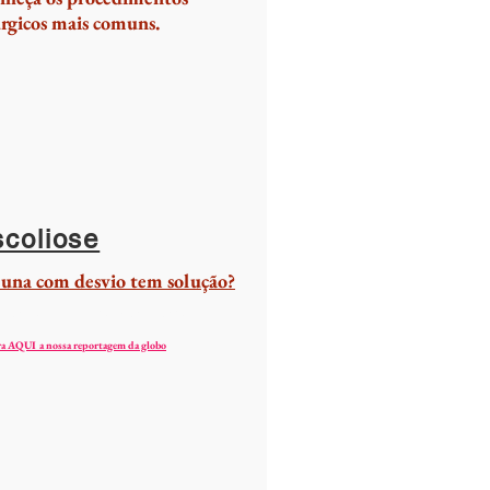
úrgicos mais comuns.
coliose
una com desvio tem solução?
nica neo ortopedia c
hapecó
a AQUI a nossa reportagem da globo