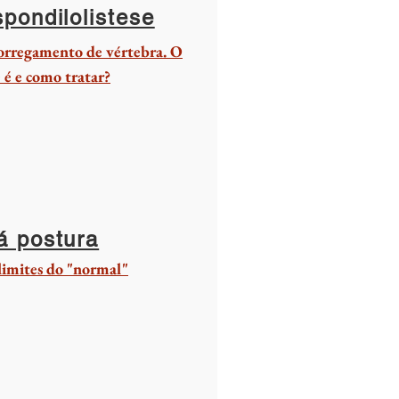
pondilolistese
orregamento de vértebra. O
 é e como tratar?
á postura
limites do "normal"