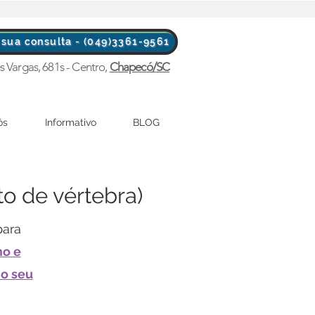
sua consulta - (049)3361-9561
s Vargas, 681s - Centro,
Chapecó/SC
ós
Informativo
BLOG
to de vértebra)
para
mo e
 o seu