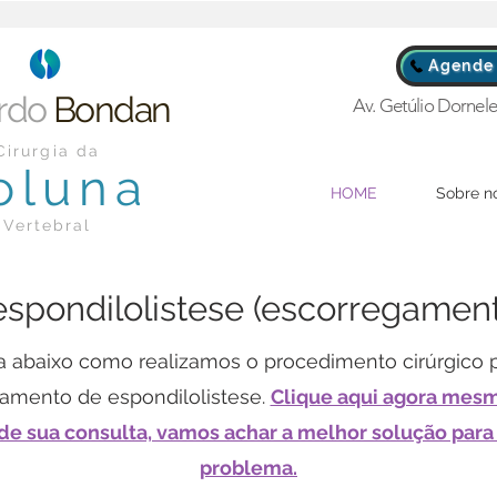
Agende 
rdo
Bondan
Av. Getúlio Dornele
Cirurgia da
oluna
HOME
Sobre n
Vertebral
espondilolistese (escorregamen
a abaixo como realizamos o procedimento cirúrgico 
tamento de espondilolistese.
Clique aqui agora mes
e sua consulta, vamos achar a melhor solução para
problema.