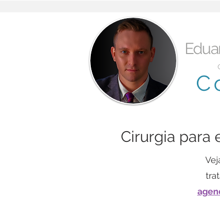
Edua
C
Cirurgia para 
Vej
tra
agend