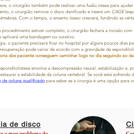
os, o cirurgião também pode realizar uma fusão óssea para ajudar a
ento, o cirurgião remove o disco danificado e insere um
CAGE
(esp
vértebras. Com o tempo, o enxerto ósseo crescerá, fundindo as vér
procedimento estiver completo, o cirurgião fechará a incisão com
 e aplicará uma bandagem ou curativo.
ia, o paciente precisará ficar no hospital por alguns poucos dias 
recuperação pode variar de acordo com a gravidade da espondilol
oria dos paciente conseguem caminhar logo no dia seguindo ao da 
spondilolistese envolve a descompressão neural, estabilização e, p
restaurar a estabilidade da coluna vertebral. Se você está sofrendo 
 de coluna qualificado
para saber se a cirurgia é uma opção para v
ia de disco
Ci
sse o meu problema do
Con