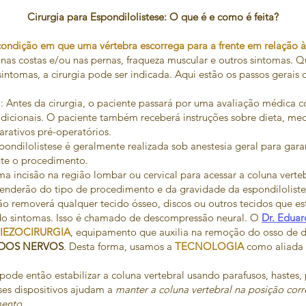
Cirurgia para Espondilolistese: O que é e como é feita?
condição em que uma vértebra escorrega para a frente em relação à
nas costas e/ou nas pernas, fraqueza muscular e outros sintomas.
sintomas, a cirurgia pode ser indicada. Aqui estão os passos gerais 
: Antes da cirurgia, o paciente passará por uma avaliação médica 
dicionais. O paciente também receberá instruções sobre dieta, m
arativos pré-operatórios.
spondilolistese é geralmente realizada sob anestesia geral para gara
nte o procedimento.
uma incisão na região lombar ou cervical para acessar a coluna vert
penderão do tipo de procedimento e da gravidade da espondiloliste
o removerá qualquer tecido ósseo, discos ou outros tecidos que e
ndo sintomas. Isso é chamado de descompressão neural. O
Dr. Edua
IEZOCIRURGIA
, equipamento que auxilia na remoção do osso de 
 DOS NERVOS
. Desta forma, usamos a
TECNOLOGIA
como aliada
 pode então estabilizar a coluna vertebral usando parafusos, hastes,
sses dispositivos ajudam a
manter a coluna vertebral na posição corr
ento.