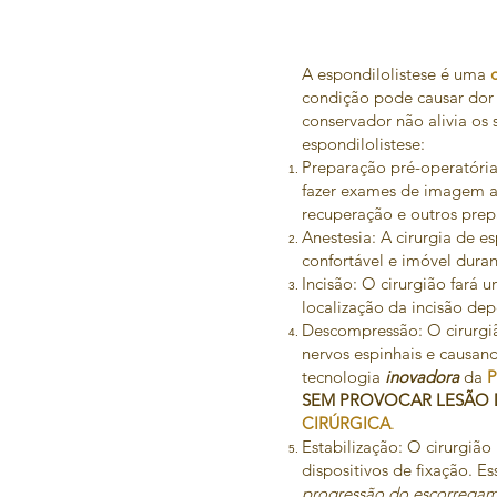
A espondilolistese é uma
condição pode causar dor 
conservador não alivia os 
espondilolistese:
Preparação pré-operatória
fazer exames de imagem a
recuperação e outros prep
Anestesia: A cirurgia de e
confortável e imóvel dura
Incisão: O cirurgião fará 
localização da incisão de
Descompressão: O cirurgiã
nervos espinhais e causa
tecnologia
inovadora
da
P
SEM PROVOCAR LESÃO
CIRÚRGICA
.
Estabilização: O cirurgião
dispositivos de fixação. E
progressão do escorregam