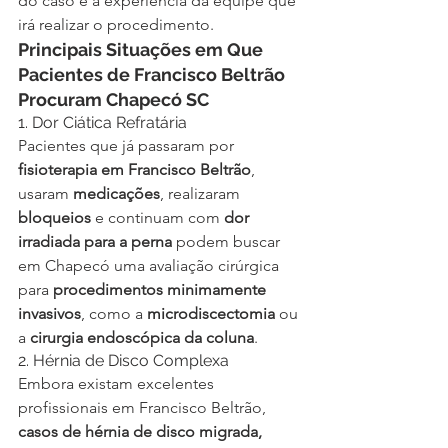
do caso e a experiência da equipe que 
irá realizar o procedimento.
Principais Situações em Que 
Pacientes de Francisco Beltrão 
Procuram Chapecó SC
1. Dor Ciática Refratária
Pacientes que já passaram por 
fisioterapia em Francisco Beltrão
, 
usaram 
medicações
, realizaram 
bloqueios
 e continuam com 
dor 
irradiada para a perna
 podem buscar 
em Chapecó uma avaliação cirúrgica 
para 
procedimentos minimamente 
invasivos
, como a 
microdiscectomia
 ou 
a 
cirurgia endoscópica da coluna
.
2. Hérnia de Disco Complexa
Embora existam excelentes 
profissionais em Francisco Beltrão, 
casos de hérnia de disco migrada, 