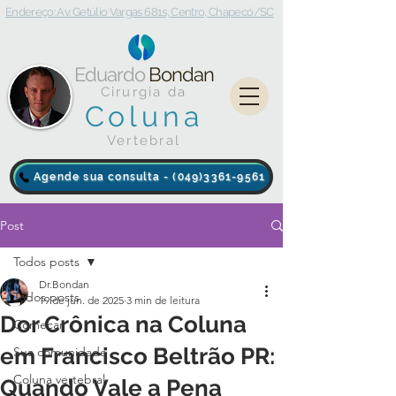
Endereço: Av. Getúlio Vargas 681s, Centro, Chapecó/SC
Eduardo
Bondan
Cirurgia da
Coluna
Vertebral
Agende sua consulta - (049)3361-9561
Post
Todos posts
Dr.Bondan
Todos posts
19 de jun. de 2025
3 min de leitura
Dor Crônica na Coluna
Começar
em Francisco Beltrão PR:
Sua comunidade
Coluna vertebral
Quando Vale a Pena