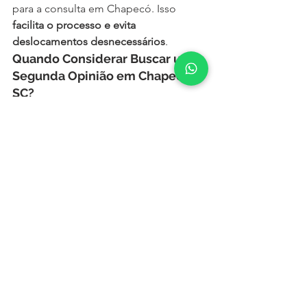
para a consulta em Chapecó. Isso 
facilita o processo e evita 
deslocamentos desnecessários
.
Quando Considerar Buscar uma 
Segunda Opinião em Chapecó 
SC?
✅ Se o tratamento conservador não 
trouxe alívio✅ Se há indicação de 
cirurgia e o paciente deseja confirmar 
o diagnóstico✅ Se o paciente busca 
técnicas menos invasivas✅ Se o caso 
envolve reoperações ou deformidades 
complexas✅ Se o paciente deseja 
avaliar todas as alternativas antes de 
uma cirurgia de grande porte
Agende Agora Sua Consulta 
com um Especialista em Coluna 
que Atende Pacientes de 