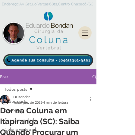
Endereço: Av. Getúlio Vargas 681s, Centro, Chapecó/SC
Eduardo
Bondan
Cirurgia da
Coluna
Vertebral
Agende sua consulta - (049)3361-9561
Post
Todos posts
Dr.Bondan
Todos posts
16 de jun. de 2025
4 min de leitura
Dor na Coluna em
Começar
Itapiranga (SC): Saiba
Sua comunidade
Coluna vertebral
Quando Procurar um