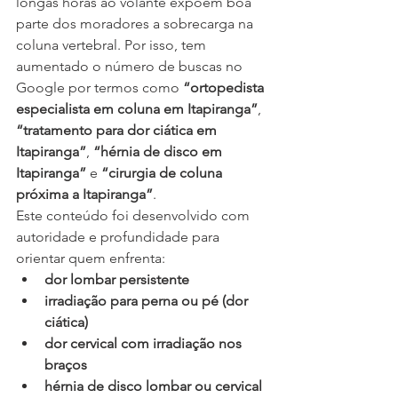
longas horas ao volante expõem boa 
parte dos moradores a sobrecarga na 
coluna vertebral. Por isso, tem 
aumentado o número de buscas no 
Google por termos como 
“ortopedista 
especialista em coluna em Itapiranga”
, 
“tratamento para dor ciática em 
Itapiranga”
, 
“hérnia de disco em 
Itapiranga”
 e 
“cirurgia de coluna 
próxima a Itapiranga”
.
Este conteúdo foi desenvolvido com 
autoridade e profundidade para 
orientar quem enfrenta:
dor lombar persistente
irradiação para perna ou pé (dor 
ciática)
dor cervical com irradiação nos 
braços
hérnia de disco lombar ou cervical