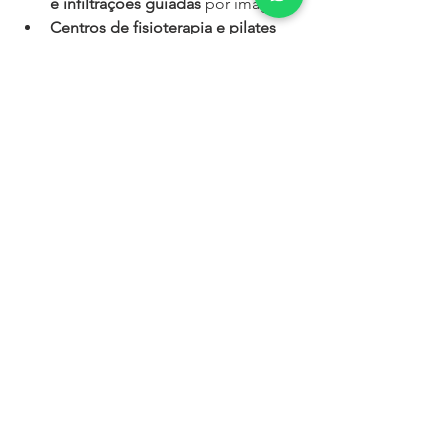
e infiltrações guiadas
 por imagem
Centros de fisioterapia e pilates 
clínico
 voltados à recuperação da 
coluna
Cirurgias de coluna modernas 
com técnicas minimamente 
invasivas
Reabilitação pós-operatória 
estruturada e multidisciplinar
Esse atendimento oferece mais 
chances de recuperação, com menor 
tempo de internação e retorno mais 
rápido às atividades do dia a dia.
Prevenção e 
Autocuidado: O Que 
Você Pode Começar a 
Fazer Hoje
Faça 
exercícios para fortalecer o 