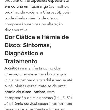
procurar um 
ortopedista especialista 
em coluna em Itapiranga
 (ou melhor, 
próximo de você, em Chapecó), pois 
pode sinalizar hérnia de disco, 
compressão nervosa ou alteração 
degenerativa.
Dor Ciática e Hérnia de 
Disco: Sintomas, 
Diagnóstico e 
Tratamento
A 
ciática
 se manifesta como dor 
intensa, queimação ou choque que 
inicia na lombar ou quadril e segue até 
o pé. Muitas vezes, trata-se de uma 
hérnia de disco lombar
, com 
compressão da raiz nervosa (L4, L5, S1).
Já a 
hérnia cervical
 causa sintomas nos 
braços: dor, dormência e fraqueza, 