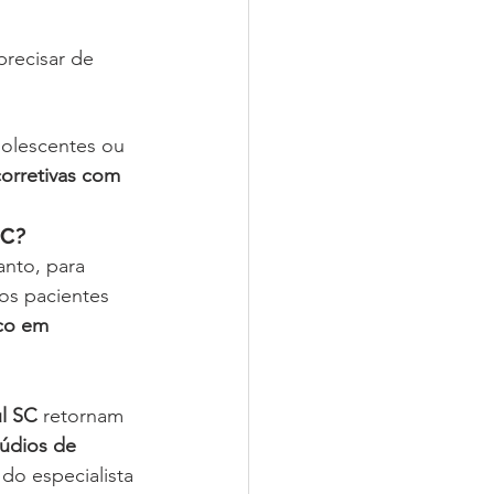
recisar de 
dolescentes ou 
corretivas com 
SC?
nto, para 
os pacientes 
co em 
ul SC
 retornam 
údios de 
do especialista 