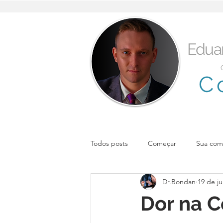
Edua
C
Todos posts
Começar
Sua com
Dr.Bondan
19 de j
Dor na C