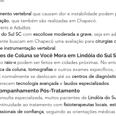
te.
mento vertebral
 que causam dor e instabilidade podem p
zação
, que também são realizadas em Chapecó.
vens e Adultos
 do Sul SC
 com 
escoliose moderada a grave
, seja em a
mente buscam em Chapecó uma avaliação para 
cirurgias 
e instrumentação vertebral
.
s de Coluna se Você Mora em Lindóia do Sul 
o 
raio-x
 podem ser feitos em cidades próximas. No enta
ca da coluna
, 
tomografias
 e outros exames específicos, 
C
 normalmente se deslocam até os 
centros de diagnósti
ferecem 
tecnologia avançada
 e 
laudos especializados
.
Acompanhamento Pós-Tratamento
onsulta especializada, muitos pacientes de 
Lindóia do S
ontinuidade ao tratamento com 
fisioterapeutas locais
, 
est
issionais de confiança
, seguindo as orientações médicas 