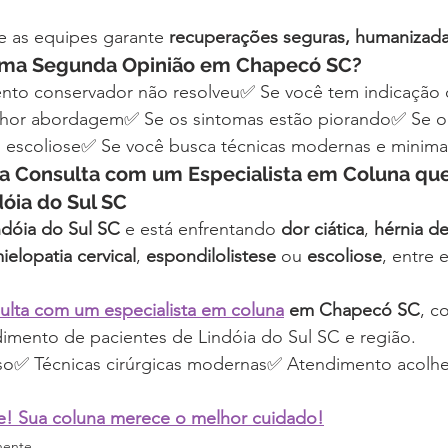
e as equipes garante 
recuperações seguras, humanizadas
ma Segunda Opinião em Chapecó SC?
to conservador não resolveu✅ Se você tem indicação de
lhor abordagem✅ Se os sintomas estão piorando✅ Se o 
escoliose✅ Se você busca técnicas modernas e minima
a Consulta com um Especialista em Coluna que
dóia do Sul SC
ndóia do Sul SC
 e está enfrentando 
dor ciática
, 
hérnia de
ielopatia cervical
, 
espondilolistese
 ou 
escoliose
, entre 
lta com um especialista em coluna
 em Chapecó SC
, c
dimento de pacientes de Lindóia do Sul SC e região.
so✅ Técnicas cirúrgicas modernas✅ Atendimento acolhe
e! Sua coluna merece o melhor cuidado!
nente