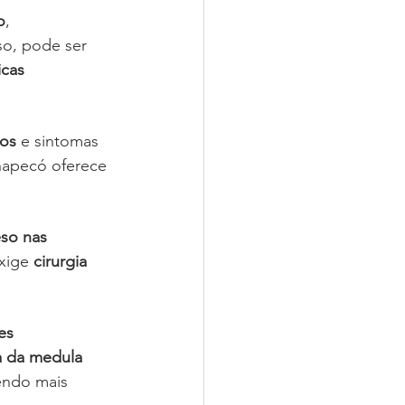
o
, 
o, pode ser 
cas 
vos
 e sintomas 
apecó oferece 
so nas 
xige 
cirurgia 
es 
a da medula 
endo mais 