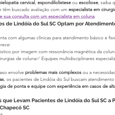
ielopatia cervical
, 
espondilolistese
 ou 
escoliose
, saiba 
e têm buscado avaliação com um 
especialista em cirurg
 sua consulta com um especialista em coluna
s de Lindóia do Sul SC Optam por Atendiment
onta com algumas clínicas para atendimento básico e fisi
erece:
stico por imagem com ressonância magnética da colun
irurgias de coluna✅ Equipes multidisciplinares especial
aso envolve 
problemas mais complexos
 ou a necessida
as
, os pacientes de Lindóia do Sul buscam atendimento
gia de ponta e equipe com experiência em casos de alt
s que Levam Pacientes de Lindóia do Sul SC a P
m Chapecó SC
ca