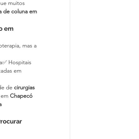
que muitos 
ia de coluna em 
o em 
oterapia, mas a 
a✅ Hospitais 
izadas em 
de de 
cirurgias 
 em 
Chapecó 
a 
rocurar 