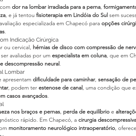
 com 
dor na lombar irradiada para a perna
, 
formigament
eza
, e já tentou 
fisioterapia em Lindóia do Sul
 sem sucess
avaliação especializada em Chapecó para 
opções cirúrgi
as
.
com Indicação Cirúrgica
 ou cervical, 
hérnias de disco com compressão de ner
ser avaliadas por um 
especialista em coluna
, que em Ch
de descompressão neural
.
al Lombar
e apresentam 
dificuldade para caminhar
, 
sensação de pe
ntar
, podem ter 
estenose de canal
, uma condição que e
m casos avançados
.
al
ueza nos braços e pernas
, 
perda de equilíbrio
 e 
alteraçõ
gnóstico rápido. Em Chapecó, a 
cirurgia descompressiv
com 
monitoramento neurológico intraoperatório
, oferec