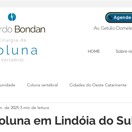
Agende 
rdo
Bondan
Av. Getúlio Dornele
Cirurgia da
oluna
HOME
Sobre n
Vertebral
unidade
Coluna vertebral
Cidades do Oeste Catarinente
un. de 2025
3 min de leitura
oluna em Lindóia do Su