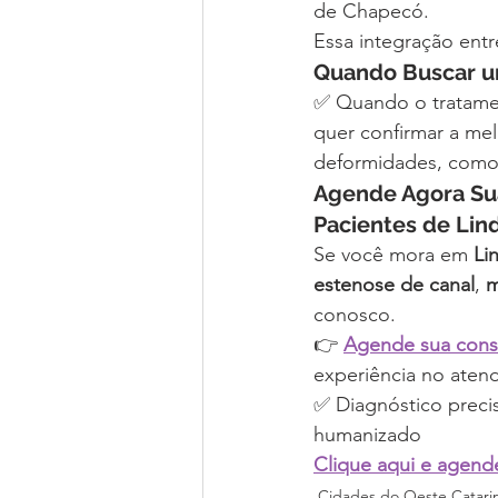
de Chapecó.
Essa integração entr
Quando Buscar u
✅ Quando o tratamen
quer confirmar a me
deformidades, como 
Agende Agora Su
Pacientes de Lin
Se você mora em 
Li
estenose de canal
, 
m
conosco.
👉 
Agende sua consu
experiência no aten
✅ Diagnóstico preci
humanizado
Clique aqui e agend
Cidades do Oeste Catari