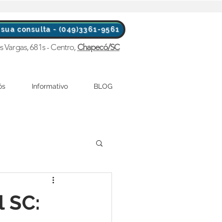
sua consulta - (049)3361-9561
s Vargas, 681s - Centro,
Chapecó/SC
ós
Informativo
BLOG
l SC: