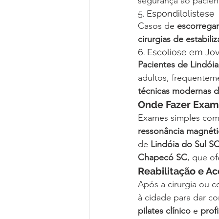
segurança ao pacien
5. Espondilolistese
Casos de 
escorrega
cirurgias de estabili
6. Escoliose em Jo
Pacientes de Lindóia
adultos, frequente
técnicas modernas d
Onde Fazer Exame
Exames simples com
ressonância magnéti
de 
Lindóia do Sul S
Chapecó SC
, que o
Reabilitação e 
Após a cirurgia ou c
à cidade para dar c
pilates clínico
 e 
prof