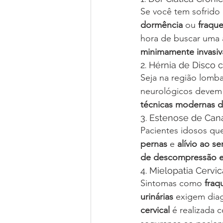
Se você tem sofrido
dormência
 ou 
fraqu
hora de buscar uma 
minimamente invasiv
2. Hérnia de Disco 
Seja na região lombar
neurológicos devem 
técnicas modernas 
3. Estenose de Can
Pacientes idosos qu
pernas
 e 
alívio ao se
de descompressão e
4. Mielopatia Cervic
Sintomas como 
fraq
urinárias
 exigem dia
cervical
 é realizada 