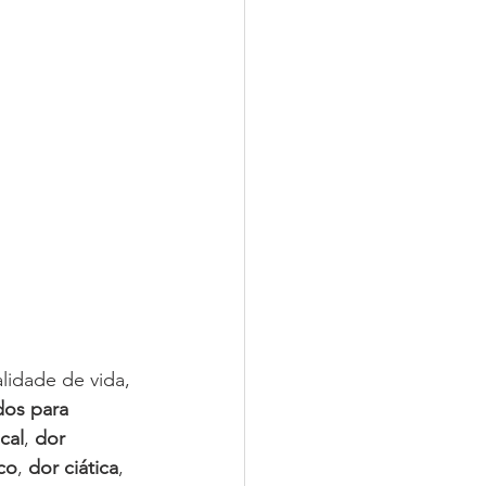
lidade de vida, 
dos para 
cal
, 
dor 
co
, 
dor ciática
, 