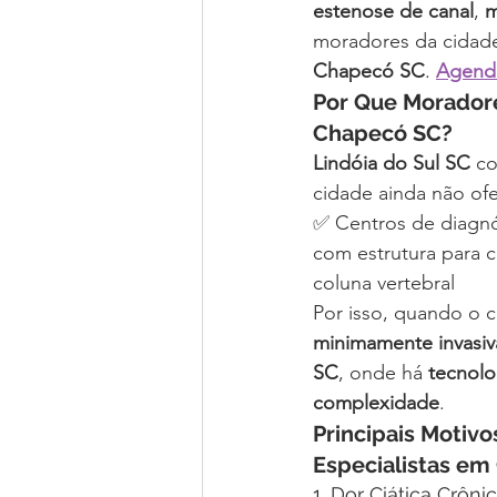
estenose de canal
, 
m
moradores da cidad
Chapecó SC
. 
Agende
Por Que Moradore
Chapecó SC?
Lindóia do Sul SC
 c
cidade ainda não of
✅ Centros de diagnó
com estrutura para c
coluna vertebral
Por isso, quando o c
minimamente invasiv
SC
, onde há 
tecnolo
complexidade
.
Principais Motivo
Especialistas e
1. Dor Ciática Crôni