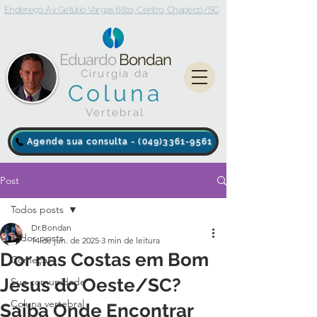
Endereço: Av. Getúlio Vargas 681s, Centro, Chapecó/SC
Eduardo
Bondan
Cirurgia da
Coluna
Vertebral
Agende sua consulta - (049)3361-9561
Post
Todos posts
Dr.Bondan
Todos posts
14 de jun. de 2025
3 min de leitura
Dor nas Costas em Bom
Começar
Jesus do Oeste/SC?
Sua comunidade
Coluna vertebral
Saiba Onde Encontrar