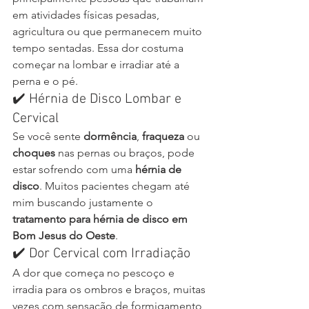
em atividades físicas pesadas, 
agricultura ou que permanecem muito 
tempo sentadas. Essa dor costuma 
começar na lombar e irradiar até a 
perna e o pé.
✔️ Hérnia de Disco Lombar e 
Cervical
Se você sente 
dormência
, 
fraqueza
 ou 
choques
 nas pernas ou braços, pode 
estar sofrendo com uma 
hérnia de 
disco
. Muitos pacientes chegam até 
mim buscando justamente o 
tratamento para hérnia de disco em 
Bom Jesus do Oeste
.
✔️ Dor Cervical com Irradiação
A dor que começa no pescoço e 
irradia para os ombros e braços, muitas 
vezes com sensação de formigamento, 