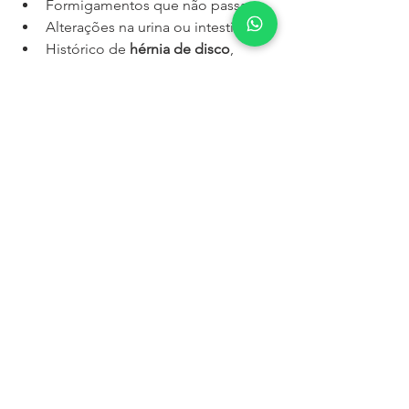
Formigamentos que não passam
Alterações na urina ou intestino
Histórico de 
hérnia de disco
, 
mielopatia
, ou 
doença 
degenerativa da coluna
Lembre-se: quanto mais cedo o 
diagnóstico, maior a chance de evitar 
complicações e, muitas vezes, a 
própria cirurgia.
Agende Agora Sua 
Consulta em Chapecó: 
Atendimento 
Especializado para 
Pacientes de Bom 
Jesus/SC
Se você é de 
Bom Jesus/SC
 e está 
convivendo com dor, dificuldade para 