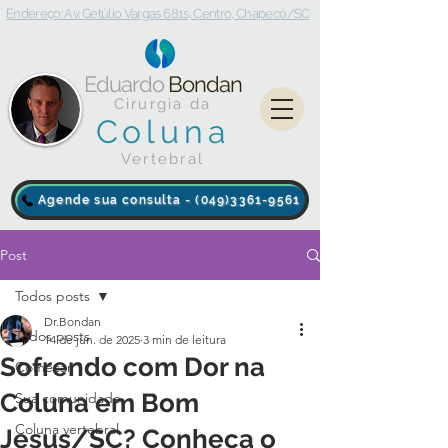
Endereço: Av. Getúlio Vargas 681s, Centro, Chapecó/SC
Eduardo
Bondan
Cirurgia da
Coluna
Vertebral
Agende sua consulta - (049)3361-9561
Post
Todos posts
Dr.Bondan
Todos posts
14 de jun. de 2025
3 min de leitura
Sofrendo com Dor na
Começar
Coluna em Bom
Sua comunidade
Coluna vertebral
Jesus/SC? Conheça o