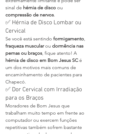
extremamente limitante e pode ser 
sinal de 
hérnia de disco
 ou 
compressão de nervos
.
✅ Hérnia de Disco Lombar ou 
Cervical
Se você está sentindo 
formigamento
, 
fraqueza muscular
 ou 
dormência nas 
pernas ou braços
, fique atento! A 
hérnia de disco em Bom Jesus SC
 é 
um dos motivos mais comuns de 
encaminhamento de pacientes para 
Chapecó.
✅ Dor Cervical com Irradiação 
para os Braços
Moradores de Bom Jesus que 
trabalham muito tempo em frente ao 
computador ou exercem funções 
repetitivas também sofrem bastante 