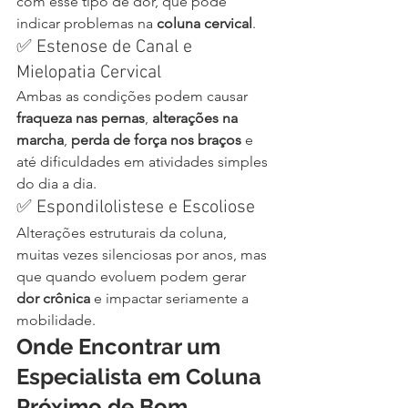
com esse tipo de dor, que pode 
indicar problemas na 
coluna cervical
.
✅ Estenose de Canal e 
Mielopatia Cervical
Ambas as condições podem causar 
fraqueza nas pernas
, 
alterações na 
marcha
, 
perda de força nos braços
 e 
até dificuldades em atividades simples 
do dia a dia.
✅ Espondilolistese e Escoliose
Alterações estruturais da coluna, 
muitas vezes silenciosas por anos, mas 
que quando evoluem podem gerar 
dor crônica
 e impactar seriamente a 
mobilidade.
Onde Encontrar um 
Especialista em Coluna 
Próximo de Bom 