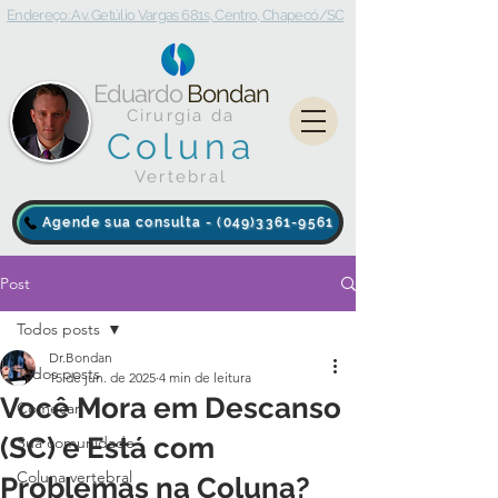
Endereço: Av. Getúlio Vargas 681s, Centro, Chapecó/SC
Eduardo
Bondan
Cirurgia da
Coluna
Vertebral
Agende sua consulta - (049)3361-9561
Post
Todos posts
Dr.Bondan
Todos posts
15 de jun. de 2025
4 min de leitura
Você Mora em Descanso
Começar
(SC) e Está com
Sua comunidade
Coluna vertebral
Problemas na Coluna?