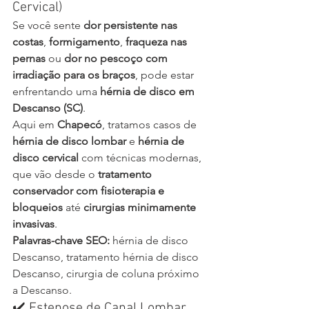
Cervical)
Se você sente 
dor persistente nas 
costas
, 
formigamento
, 
fraqueza nas 
pernas
 ou 
dor no pescoço com 
irradiação para os braços
, pode estar 
enfrentando uma 
hérnia de disco em 
Descanso (SC)
.
Aqui em 
Chapecó
, tratamos casos de 
hérnia de disco lombar
 e 
hérnia de 
disco cervical
 com técnicas modernas, 
que vão desde o 
tratamento 
conservador com fisioterapia e 
bloqueios
 até 
cirurgias minimamente 
invasivas
.
Palavras-chave SEO:
 hérnia de disco 
Descanso, tratamento hérnia de disco 
Descanso, cirurgia de coluna próximo 
a Descanso.
✔️ Estenose de Canal Lombar