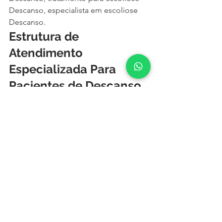
Descanso, especialista em escoliose 
Descanso.
Estrutura de 
Atendimento 
Especializada Para 
Pacientes de Descanso 
em Chapecó
Ao buscar um 
especialista em coluna 
próximo a Descanso
, você encontrará 
em nossa clínica em 
Chapecó
:
✅ Diagnóstico preciso e rápido✅ 
Tratamento individualizado✅ Exames 
de imagem de alta definição✅ Equipe 
de fisioterapia e reabilitação focada 
em coluna✅ Estrutura hospitalar para 
cirurgias complexas✅ Atendimento 